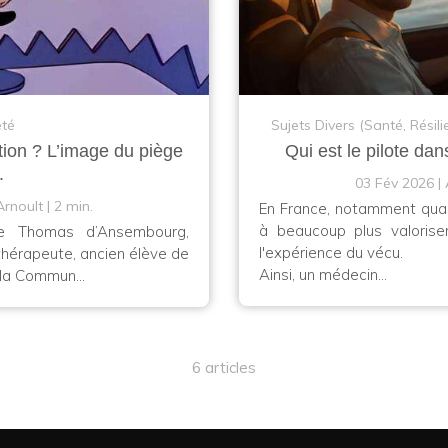
eté
Sujets Divers (Santé, Résili
tion ? L’image du piège
Qui est le pilote dan
.
03 Fév 2026
Arnoult
2 min.
En France, notamment quand
à beaucoup plus valorise
e Thomas d’Ansembourg,
l'expérience du vécu.
thérapeute, ancien élève de
Ainsi, un médecin...
 la Commun...
6 articles