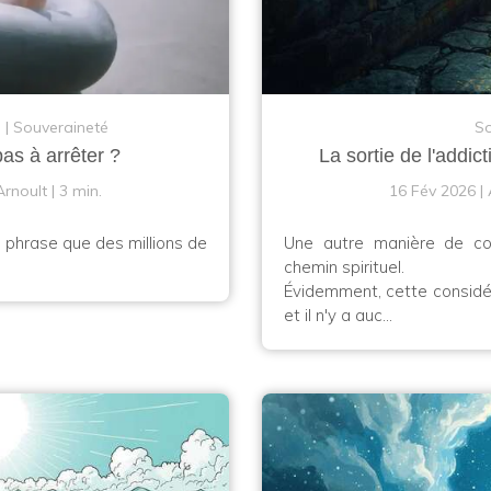
n
Souveraineté
So
pas à arrêter ?
La sortie de l'addi
Arnoult
3 min.
16 Fév 2026
ne phrase que des millions de
Une autre manière de cons
chemin spirituel.
Évidemment, cette considér
et il n'y a auc...