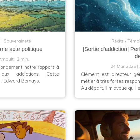
n
Souveraineté
Récits / Tém
mme acte politique
[Sortie d'addiction] Per
d
Arnoult
2 min.
24 Mar 2026
ofondément notre rapport à
ux addictions. Cette
Clément est directeur gé
: Edward Bernays.
métier à très fortes respon
Au départ, il m'avoue qu'il 