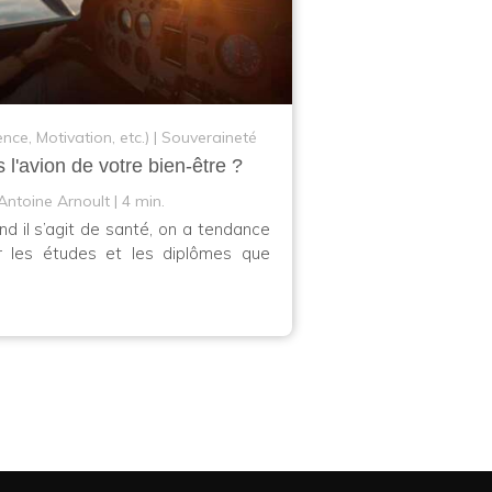
ence, Motivation, etc.)
Souveraineté
s l'avion de votre bien-être ?
Antoine Arnoult
4 min.
 il s’agit de santé, on a tendance
r les études et les diplômes que